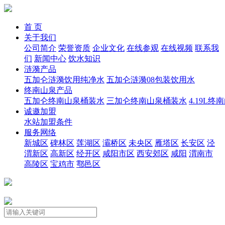
首 页
关于我们
公司简介
荣誉资质
企业文化
在线参观
在线视频
联系我
们
新闻中心
饮水知识
涟漪产品
五加仑涟漪饮用纯净水
五加仑涟漪08包装饮用水
终南山泉产品
五加仑终南山泉桶装水
三加仑终南山泉桶装水
4.19L
诚邀加盟
水站加盟条件
服务网络
新城区
碑林区
莲湖区
灞桥区
未央区
雁塔区
长安区
泾
渭新区
高新区
经开区
咸阳市区
西安郊区
咸阳
渭南市
高陵区
宝鸡市
鄠邑区