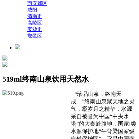
西安郊区
咸阳
渭南市
高陵区
宝鸡市
鄠邑区
519ml终南山泉饮用天然水
“珍品山泉，终南天
成。”终南山泉聚天地之灵
气，凝岁月之精华，水源
采自被誉为中国“中央水
塔”的大秦岭腹地，国家Ⅰ类
水源保护地“牛背梁国家级
自然保护区”，它是中国南