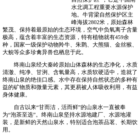
水北调工程重要水源保护
地。牛背梁自然保护区主
峰海拔2802米，原始森林
繁茂、保持着最原始的生态环境，空气中负氧离子含量
极高，蕴含着丰富的生态资源，特有植物就有459余
种，国家一级保护动物羚牛、朱鹮、大熊猫、金丝猴、
大鲵等众多珍禽异兽也栖息于此。
终南山泉经大秦岭原始山体森林的生态净化，水质
清澈、纯净、甘洌、含氧量高，水质软硬适中，造就了
终南山泉的绝佳口感。水中存在保持自然状态的多种有
益的矿物质和微量元素，其更易被人体吸收利用，有益
身体健康。
自古以来“甘而洁，活而鲜”的山泉水一直被奉
为“泡茶至选”。终南山泉坚持水源地建厂、水源地灌
装，是新鲜的天然山泉水，特别适合泡茶品茗、长期饮
用。