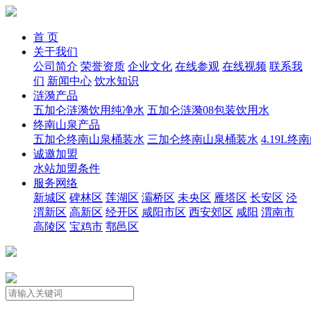
首 页
关于我们
公司简介
荣誉资质
企业文化
在线参观
在线视频
联系我
们
新闻中心
饮水知识
涟漪产品
五加仑涟漪饮用纯净水
五加仑涟漪08包装饮用水
终南山泉产品
五加仑终南山泉桶装水
三加仑终南山泉桶装水
4.19L
诚邀加盟
水站加盟条件
服务网络
新城区
碑林区
莲湖区
灞桥区
未央区
雁塔区
长安区
泾
渭新区
高新区
经开区
咸阳市区
西安郊区
咸阳
渭南市
高陵区
宝鸡市
鄠邑区