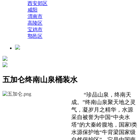
西安郊区
咸阳
渭南市
高陵区
宝鸡市
鄠邑区
五加仑终南山泉桶装水
“珍品山泉，终南天
成。”终南山泉聚天地之灵
气，凝岁月之精华，水源
采自被誉为中国“中央水
塔”的大秦岭腹地，国家Ⅰ类
水源保护地“牛背梁国家级
自然保护区”，它是中国南