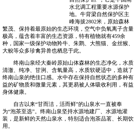
水北调工程重要水源保护
地。牛背梁自然保护区主
峰海拔2802米，原始森林
繁茂、保持着最原始的生态环境，空气中负氧离子含量
极高，蕴含着丰富的生态资源，特有植物就有459余
种，国家一级保护动物羚牛、朱鹮、大熊猫、金丝猴、
大鲵等众多珍禽异兽也栖息于此。
终南山泉经大秦岭原始山体森林的生态净化，水质
清澈、纯净、甘洌、含氧量高，水质软硬适中，造就了
终南山泉的绝佳口感。水中存在保持自然状态的多种有
益的矿物质和微量元素，其更易被人体吸收利用，有益
身体健康。
自古以来“甘而洁，活而鲜”的山泉水一直被奉
为“泡茶至选”。终南山泉坚持水源地建厂、水源地灌
装，是新鲜的天然山泉水，特别适合泡茶品茗、长期饮
用。