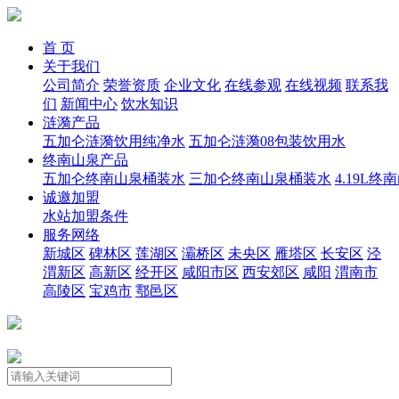
首 页
关于我们
公司简介
荣誉资质
企业文化
在线参观
在线视频
联系我
们
新闻中心
饮水知识
涟漪产品
五加仑涟漪饮用纯净水
五加仑涟漪08包装饮用水
终南山泉产品
五加仑终南山泉桶装水
三加仑终南山泉桶装水
4.19L
诚邀加盟
水站加盟条件
服务网络
新城区
碑林区
莲湖区
灞桥区
未央区
雁塔区
长安区
泾
渭新区
高新区
经开区
咸阳市区
西安郊区
咸阳
渭南市
高陵区
宝鸡市
鄠邑区