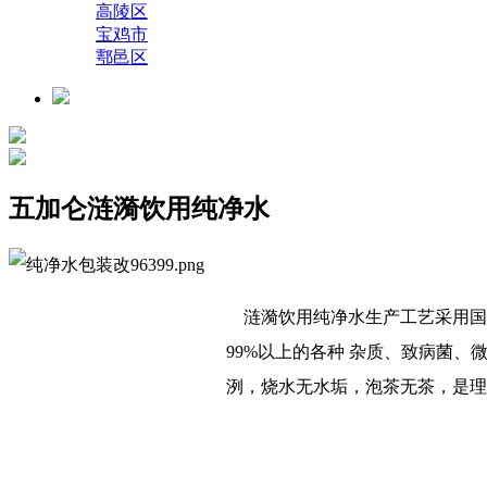
高陵区
宝鸡市
鄠邑区
五加仑涟漪饮用纯净水
涟漪饮用纯净水生产工艺采用国
99%以上的各种 杂质、致病菌
洌，烧水无水垢，泡茶无茶，是理