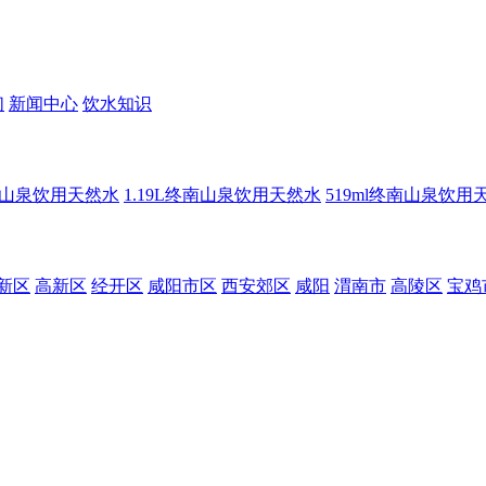
们
新闻中心
饮水知识
终南山泉饮用天然水
1.19L终南山泉饮用天然水
519ml终南山泉饮用
新区
高新区
经开区
咸阳市区
西安郊区
咸阳
渭南市
高陵区
宝鸡