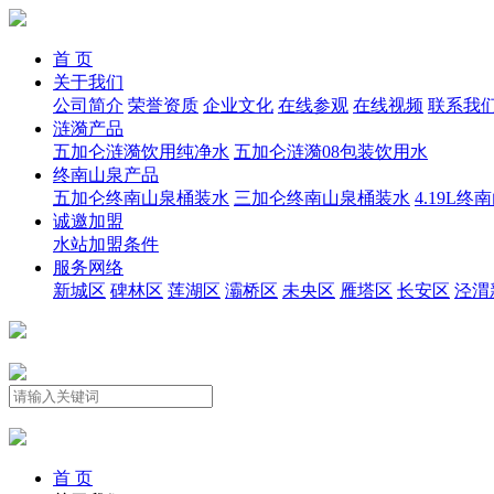
首 页
关于我们
公司简介
荣誉资质
企业文化
在线参观
在线视频
联系我
涟漪产品
五加仑涟漪饮用纯净水
五加仑涟漪08包装饮用水
终南山泉产品
五加仑终南山泉桶装水
三加仑终南山泉桶装水
4.19L
诚邀加盟
水站加盟条件
服务网络
新城区
碑林区
莲湖区
灞桥区
未央区
雁塔区
长安区
泾渭
首 页