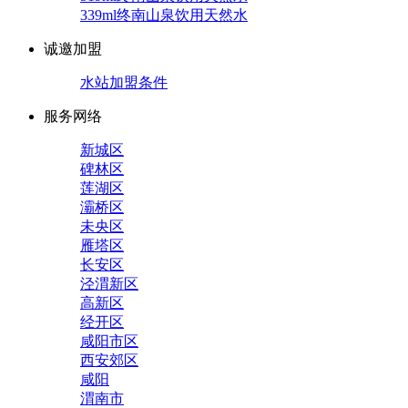
339ml终南山泉饮用天然水
诚邀加盟
水站加盟条件
服务网络
新城区
碑林区
莲湖区
灞桥区
未央区
雁塔区
长安区
泾渭新区
高新区
经开区
咸阳市区
西安郊区
咸阳
渭南市