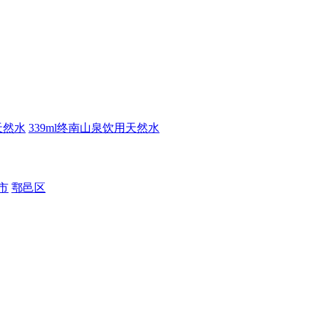
天然水
339ml终南山泉饮用天然水
市
鄠邑区