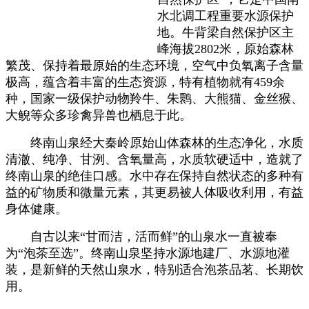
水北调工程重要水源保护
地。牛背梁自然保护区主
峰海拔2802米，原始森林
繁茂、保持着最原始的生态环境，空气中负氧离子含量
极高，蕴含着丰富的生态资源，特有植物就有459余
种，国家一级保护动物羚牛、朱鹮、大熊猫、金丝猴、
大鲵等众多珍禽异兽也栖息于此。
终南山泉经大秦岭原始山体森林的生态净化，水质
清澈、纯净、甘洌、含氧量高，水质软硬适中，造就了
终南山泉的绝佳口感。水中存在保持自然状态的多种有
益的矿物质和微量元素，其更易被人体吸收利用，有益
身体健康。
自古以来“甘而洁，活而鲜”的山泉水一直被奉
为“泡茶至选”。终南山泉坚持水源地建厂、水源地灌
装，是新鲜的天然山泉水，特别适合泡茶品茗、长期饮
用。