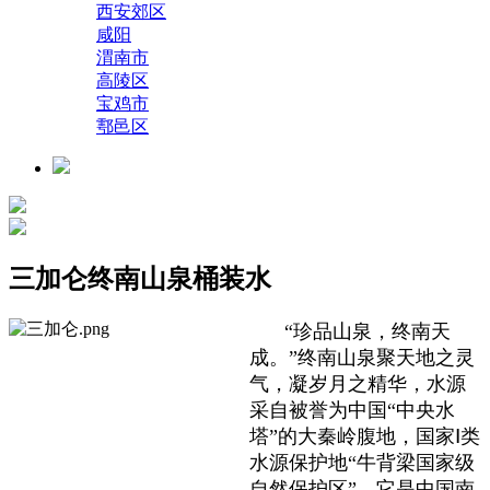
西安郊区
咸阳
渭南市
高陵区
宝鸡市
鄠邑区
三加仑终南山泉桶装水
“珍品山泉，终南天
成。”终南山泉聚天地之灵
气，凝岁月之精华，水源
采自被誉为中国“中央水
塔”的大秦岭腹地，国家Ⅰ类
水源保护地“牛背梁国家级
自然保护区”，它是中国南