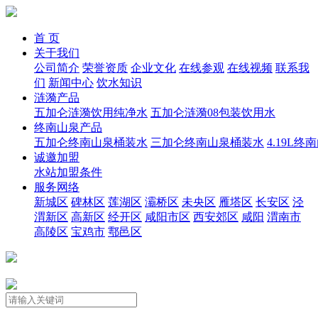
首 页
关于我们
公司简介
荣誉资质
企业文化
在线参观
在线视频
联系我
们
新闻中心
饮水知识
涟漪产品
五加仑涟漪饮用纯净水
五加仑涟漪08包装饮用水
终南山泉产品
五加仑终南山泉桶装水
三加仑终南山泉桶装水
4.19L
诚邀加盟
水站加盟条件
服务网络
新城区
碑林区
莲湖区
灞桥区
未央区
雁塔区
长安区
泾
渭新区
高新区
经开区
咸阳市区
西安郊区
咸阳
渭南市
高陵区
宝鸡市
鄠邑区