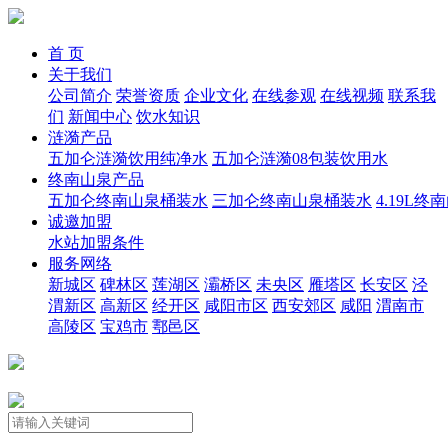
首 页
关于我们
公司简介
荣誉资质
企业文化
在线参观
在线视频
联系我
们
新闻中心
饮水知识
涟漪产品
五加仑涟漪饮用纯净水
五加仑涟漪08包装饮用水
终南山泉产品
五加仑终南山泉桶装水
三加仑终南山泉桶装水
4.19L
诚邀加盟
水站加盟条件
服务网络
新城区
碑林区
莲湖区
灞桥区
未央区
雁塔区
长安区
泾
渭新区
高新区
经开区
咸阳市区
西安郊区
咸阳
渭南市
高陵区
宝鸡市
鄠邑区