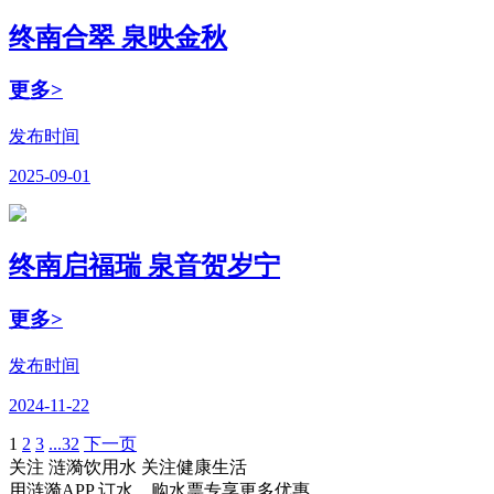
终南合翠 泉映金秋
更多>
发布时间
2025-09-01
终南启福瑞 泉音贺岁宁
更多>
发布时间
2024-11-22
1
2
3
...32
下一页
关注 涟漪饮用水 关注健康生活
用涟漪APP 订水、购水票专享更多优惠