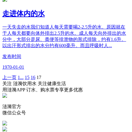
走进体内的水
一天失去的水我们知道人每天需要喝2-2.5升的水。原因就在
于人每天都要向体外排出2.5升的水。成人每天向外排出的水
分中，大部分是尿、粪便等排泄物的形式排除，约有1.6升。
以出汗形式排出的水分约有600毫升。而且呼吸时人...
发布时间
1970-01-01
上一页
1...
15
16
17
关注 涟漪饮用水 关注健康生活
用涟漪APP 订水、购水票专享更多优惠
涟漪官方
微信公众号