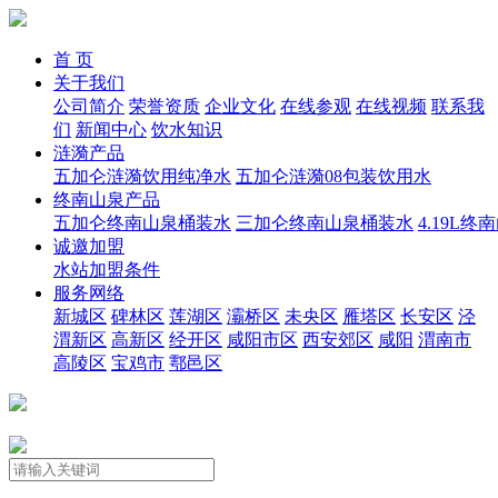
首 页
关于我们
公司简介
荣誉资质
企业文化
在线参观
在线视频
联系我
们
新闻中心
饮水知识
涟漪产品
五加仑涟漪饮用纯净水
五加仑涟漪08包装饮用水
终南山泉产品
五加仑终南山泉桶装水
三加仑终南山泉桶装水
4.19L
诚邀加盟
水站加盟条件
服务网络
新城区
碑林区
莲湖区
灞桥区
未央区
雁塔区
长安区
泾
渭新区
高新区
经开区
咸阳市区
西安郊区
咸阳
渭南市
高陵区
宝鸡市
鄠邑区