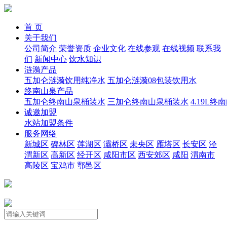
首 页
关于我们
公司简介
荣誉资质
企业文化
在线参观
在线视频
联系我
们
新闻中心
饮水知识
涟漪产品
五加仑涟漪饮用纯净水
五加仑涟漪08包装饮用水
终南山泉产品
五加仑终南山泉桶装水
三加仑终南山泉桶装水
4.19L
诚邀加盟
水站加盟条件
服务网络
新城区
碑林区
莲湖区
灞桥区
未央区
雁塔区
长安区
泾
渭新区
高新区
经开区
咸阳市区
西安郊区
咸阳
渭南市
高陵区
宝鸡市
鄠邑区