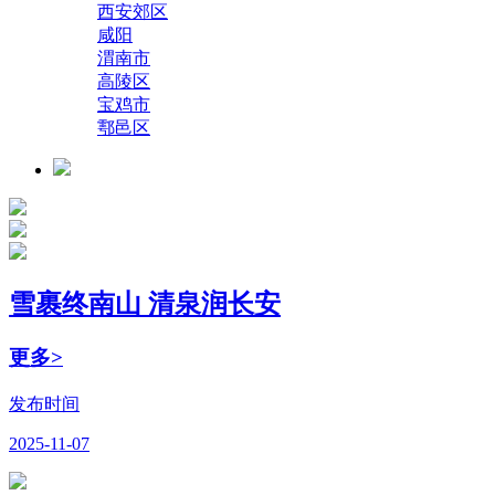
西安郊区
咸阳
渭南市
高陵区
宝鸡市
鄠邑区
雪裹终南山 清泉润长安
更多>
发布时间
2025-11-07